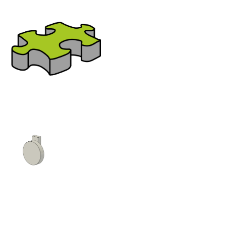
Bereich:
Gong
Nutzen Sie bitte das seitliche oder
untere Menü für die Navigation
zur gewünschten Familien-
Kategorie
Alarmglocke