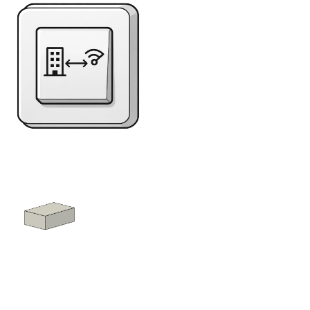
Bereich:
Schalter
Gebäudesteuerun
Nutzen Sie bitte das seitliche oder
untere Menü für die Navigation
zur gewünschten Familien-Kategorie
Sonstige