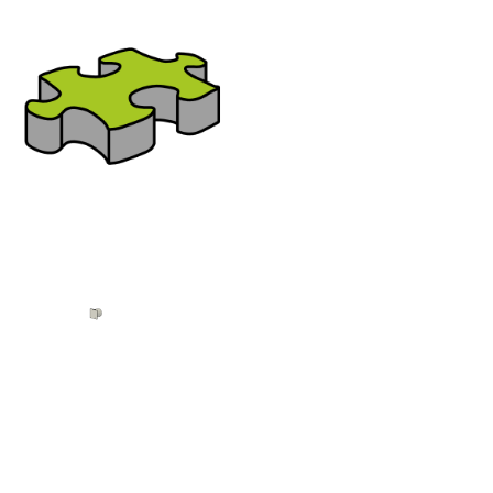
Bereich:
Unterputz
Nutzen Sie bitte das seitliche oder
untere Menü für die Navigation
zur gewünschten Familien-
Kategorie
RWA-Lüftungstaster UP