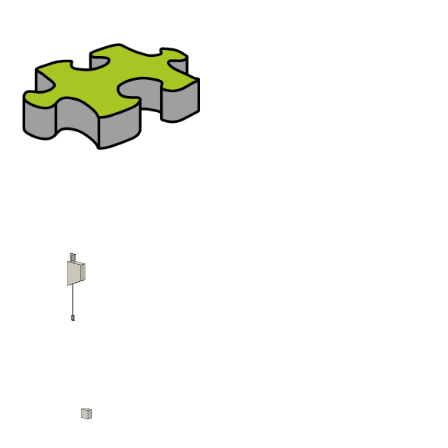
Bereich:
Sonstige
Nutzen Sie bitte das seitliche oder
untere Menü für die Navigation
zur gewünschten Familien-
Kategorie
Federzug
Hand-0-Auto