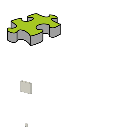
Bereich:
EMA
Nutzen Sie bitte das seitliche oder
untere Menü für die Navigation
zur gewünschten Familien-
Kategorie
EMA Melder
EMA Überfallmelder