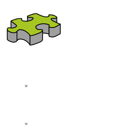
Bereich:
Indikatoren
Nutzen Sie bitte das seitliche oder
untere Menü für die Navigation
zur gewünschten Familien-
Kategorie
Indikator AT
Indikator DE