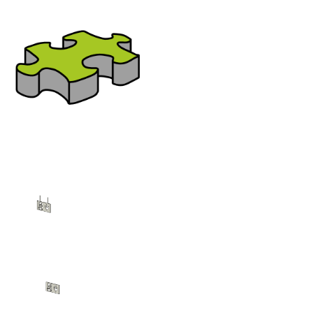
Bereich:
Rettungsleuchten
Nutzen Sie bitte das seitliche oder 
zur gewünschten Familien-Kategorie
Rettungszeichenleuchte
Rettungszeichenleuchte Wand