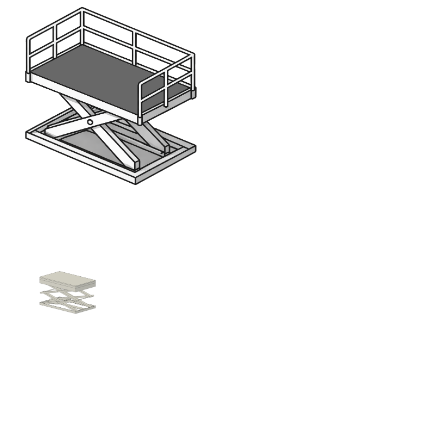
Bereich:
Hubtische
Nutzen Sie bitte das seitliche oder
untere Menü für die Navigation
zur gewünschten Familien-
Kategorie
Allgemein