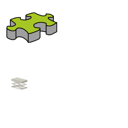
Bereich:
Allgemein
Nutzen Sie bitte das seitliche oder
untere Menü für die Navigation
zur gewünschten Familien-
Kategorie
Hubtisch