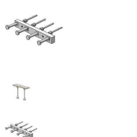
Bereich:
Sonstiges
Rohbau
Nutzen Sie bitte das seitliche oder
untere Menü für die Navigation
zur gewünschten Familien-
Kategorie
Dübelleisten
Einlegeteile