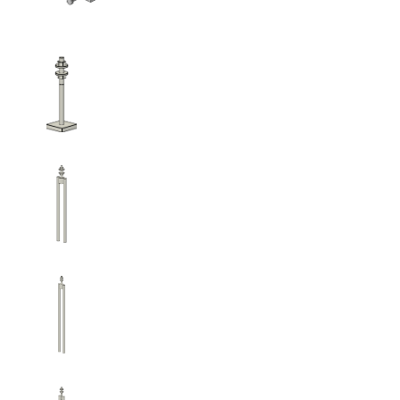
HPM
MHPM
MPPM