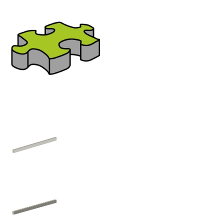
Bereich:
Träger Ziegel
Nutzen Sie bitte das seitliche oder 
zur gewünschten Familien-Kategorie
KSS U-Schale Ringanker
ZIE U-Schale Ringanker