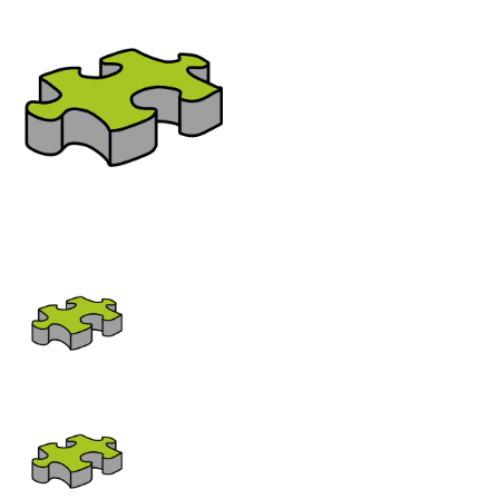
Bereich:
Fachwerkträger
Nutzen Sie bitte das seitliche oder 
zur gewünschten Familien-Kategorie
5Felder Hochpunkt
5Felder Tiefpunkt